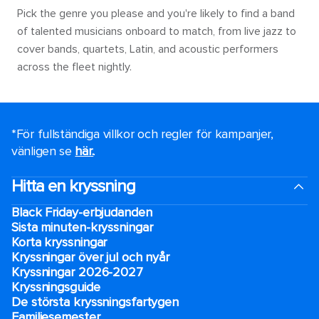
Pick the genre you please and you're likely to find a band
of talented musicians onboard to match, from live jazz to
cover bands, quartets, Latin, and acoustic performers
across the fleet nightly.
*För fullständiga villkor och regler för kampanjer,
vänligen se
här.
.
Hitta en kryssning
Black Friday-erbjudanden
Sista minuten-kryssningar
Korta kryssningar
Kryssningar över jul och nyår
Kryssningar 2026-2027
Kryssningsguide
De största kryssningsfartygen
Familjesemester