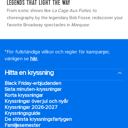
LEGENDS THAT LIGHT THE WAY
From iconic shows like
La Cage Aux Folles
, to
choreography by the legendary Bob Fosse, rediscover your
favorite Broadway spectacles in
Marquee
.
*För fullständiga villkor och regler för kampanjer,
vänligen se
här.
.
Hitta en kryssning
Black Friday-erbjudanden
Sista minuten-kryssningar
Korta kryssningar
Kryssningar över jul och nyår
Kryssningar 2026-2027
Kryssningsguide
De största kryssningsfartygen
Familjesemester