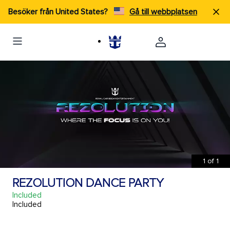
Besöker från United States?
Gå till webbplatsen
1
of
1
REZOLUTION DANCE PARTY
Included
Included