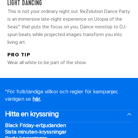
LIGHT DANCING
This is not your ordinary night out. ReZolution Dance Party
is an immersive late-night experience on Utopia of the
Seas℠ that puts the focus on you. Dance nonstop to DJ-
spun beats while projected images transform you into
living art.
PRO TIP
Wear all white to be part of the show.
*För fullständiga villkor och regler för kampanjer,
vänligen se
här.
.
Hitta en kryssning
Black Friday-erbjudanden
Sista minuten-kryssningar