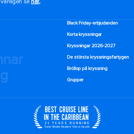
, vänligen se
här.
.
Black Friday-erbjudanden
Korta kryssningar
Kryssningar 2026-2027
mnar
De största kryssningsfartygen
Bröllop på kryssning
ng
Grupper