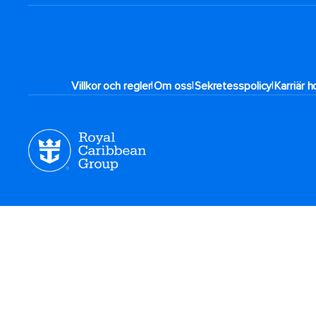
|
|
|
Villkor och regler
Om oss
Sekretesspolicy
Karriär 