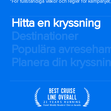
*För fullständiga villkor och regler för kampanjer
Hitta en kryssning
Destinationer
Populära avreseha
Planera din kryssni