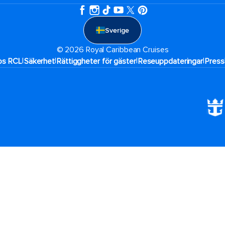
Sverige
© 2026 Royal Caribbean Cruises
|
|
|
|
hos RCL
Säkerhet
Rättiggheter för gäster
Reseuppdateringar​
Press