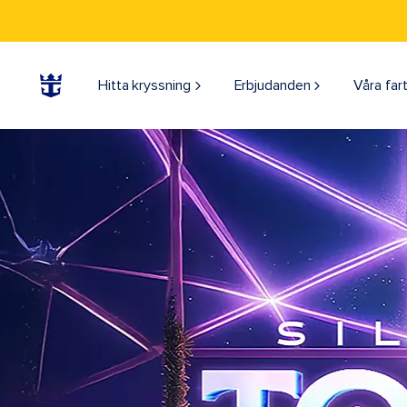
Hitta kryssning
Erbjudanden
Våra far