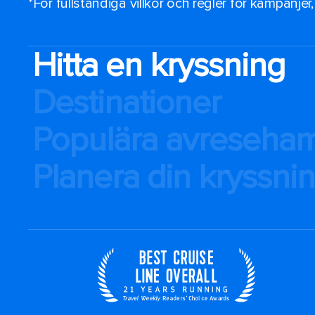
*För fullständiga villkor och regler för kampanjer
Hitta en kryssning
Destinationer
Populära avreseha
Planera din kryssni