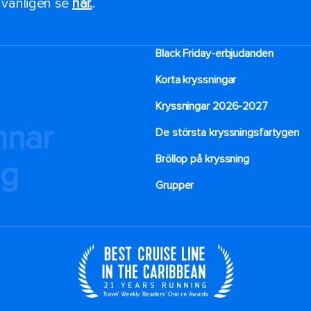
, vänligen se
här.
.
Black Friday-erbjudanden
Korta kryssningar
Kryssningar 2026-2027
mnar
De största kryssningsfartygen
Bröllop på kryssning
ng
Grupper