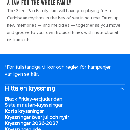
A JAM FOR THE WHOLE FAMILY
The Steel Pan Family Jam will have you playing fresh
Caribbean rhythms in the key of sea in no time. Drum up
new memories — and melodies — together as you move
and groove to your own tropical tunes with instructional
instruments.
*För fullständiga villkor och regler för kampanjer,
vänligen se
här.
.
Hitta en kryssning
Black Friday-erbjudanden
Sista minuten-kryssningar
Korta kryssningar
Kryssningar över jul och nyår
Kryssningar 2026-2027
Kryssningsguide