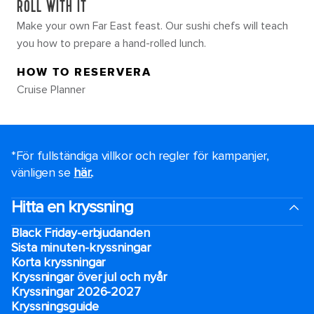
ROLL WITH IT
Make your own Far East feast. Our sushi chefs will teach
you how to prepare a hand-rolled lunch.
HOW TO RESERVERA
Cruise Planner
*För fullständiga villkor och regler för kampanjer,
vänligen se
här.
.
Hitta en kryssning
Black Friday-erbjudanden
Sista minuten-kryssningar
Korta kryssningar
Kryssningar över jul och nyår
Kryssningar 2026-2027
Kryssningsguide