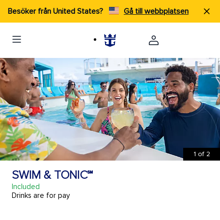
Besöker från United States?
Gå till webbplatsen
1
of
2
SWIM & TONIC℠
Included
Drinks are for pay