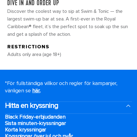
DIVE IN AND ORDER UP
Discover the coolest way to sip at Swim & Tonic — the
largest swim-up bar at sea. A first-ever in the Royal
Caribbean® fleet, it’s the perfect spot to soak up the sun
and get a splash of the action.
RESTRICTIONS
Adults only area (age 18+)
*För fullständiga villkor och regler för kampanjer,
vänligen se
här.
.
Hitta en kryssning
Black Friday-erbjudanden
Sista minuten-kryssningar
Korta kryssningar
Kryssningar över jul och nyår