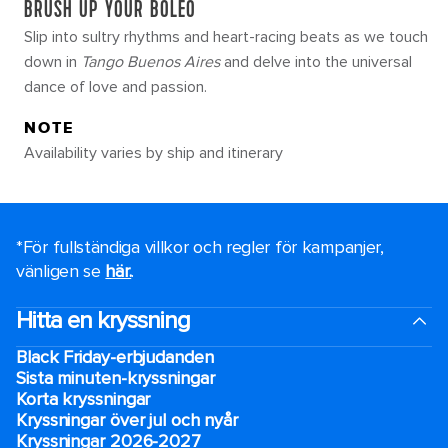
BRUSH UP YOUR BOLEO
Slip into sultry rhythms and heart-racing beats as we touch
down in
Tango Buenos Aires
and delve into the universal
dance of love and passion.
NOTE
Availability varies by ship and itinerary
*För fullständiga villkor och regler för kampanjer,
vänligen se
här.
.
Hitta en kryssning
Black Friday-erbjudanden
Sista minuten-kryssningar
Korta kryssningar
Kryssningar över jul och nyår
Kryssningar 2026-2027