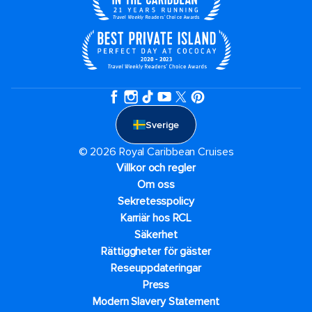
Sverige
© 2026 Royal Caribbean Cruises
Villkor och regler
Om oss
Sekretesspolicy
Karriär hos RCL
Säkerhet
Rättiggheter för gäster
Reseuppdateringar​
Press
Modern Slavery Statement