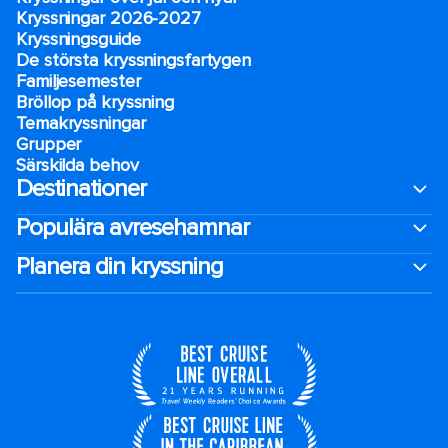
Kryssningar 2026-2027
Kryssningsguide
De största kryssningsfartygen
Familjesemester
Bröllop på kryssning
Temakryssningar
Grupper
Särskilda behov
Destinationer
Populära avresehamnar
Planera din kryssning