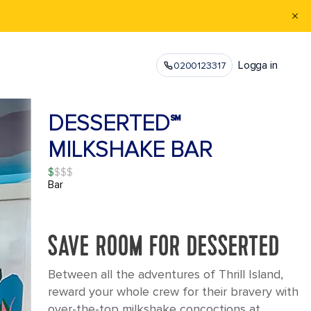
Logga in
0200123317
DESSERTED℠
MILKSHAKE BAR
$
Bar
SAVE ROOM FOR DESSERTED
Between all the adventures of Thrill Island,
reward your whole crew for their bravery with
over-the-top milkshake concoctions at