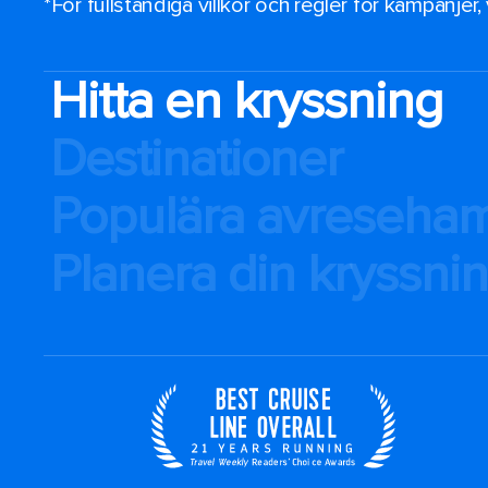
*För fullständiga villkor och regler för kampanjer
Hitta en kryssning
Destinationer
Populära avreseha
Planera din kryssni