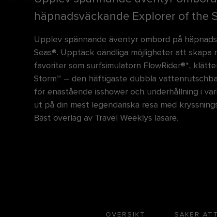
häpnadsväckande Explorer of the S
Upplev spännande äventyr ombord på häpnadsv
Seas®. Upptäck oändliga möjligheter att skapa 
favoriter som surfsimulatorn FlowRider®*, klät
Storm℠ – den häftigaste dubbla vattenrutschbana
för enastående isshower och underhållning i värld
ut på din mest legendariska resa med kryssningsr
Bäst överlag av Travel Weeklys läsare.
ÖVERSIKT
SAKER AT