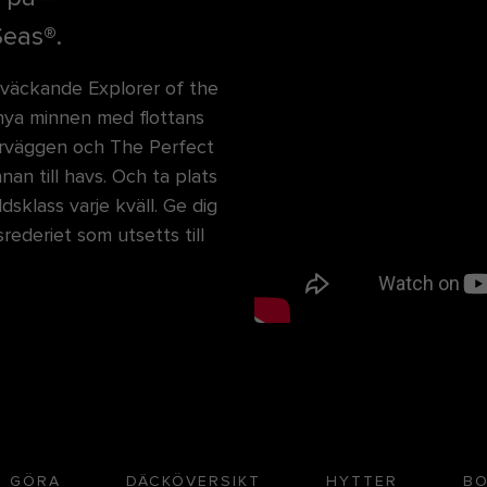
eas®.
äckande Explorer of the
nya minnen med flottans
terväggen och The Perfect
n till havs. Och ta plats
sklass varje kväll. Ge dig
ederiet som utsetts till
T GÖRA
DÄCKÖVERSIKT
HYTTER
BO