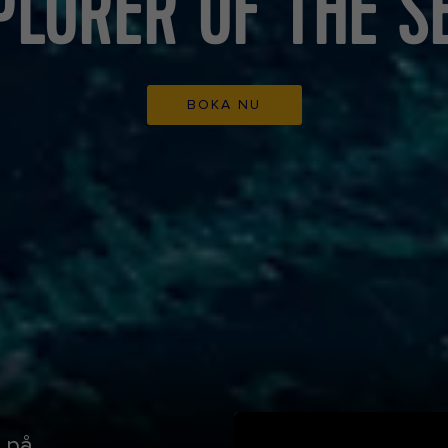
PLORER OF THE S
BOKA NU
 på