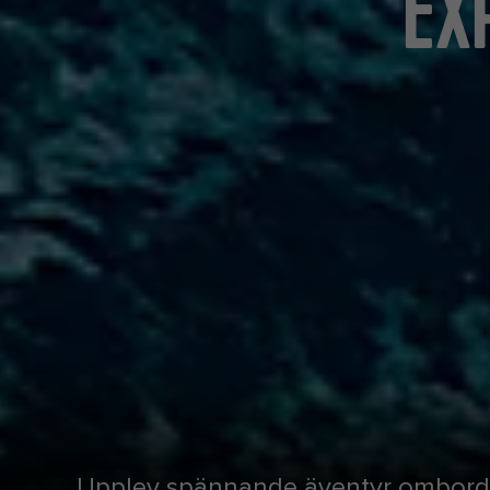
EX
Upplev spännande äventyr ombord