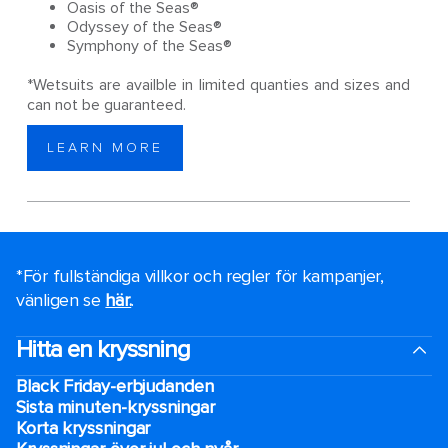
Oasis of the Seas®
Odyssey of the Seas®
Symphony of the Seas®
*Wetsuits are availble in limited quanties and sizes and
can not be guaranteed.
LEARN MORE
*För fullständiga villkor och regler för kampanjer,
vänligen se
här.
.
Hitta en kryssning
Black Friday-erbjudanden
Sista minuten-kryssningar
Korta kryssningar