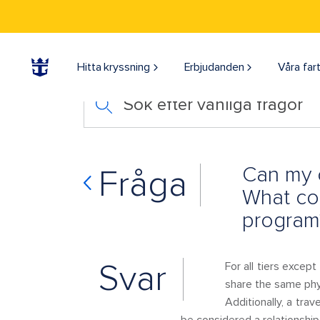
Hitta kryssning
Erbjudanden
Våra far
Sök efter vanliga frågor
Can my 
Fråga
What con
program
Svar
For all tiers except
share the same phy
Additionally, a tra