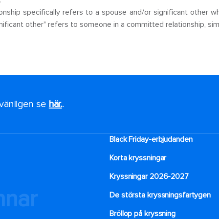
.
tionship specifically refers to a spouse and/or significant other 
gnificant other" refers to someone in a committed relationship, sim
, vänligen se
här.
.
Black Friday-erbjudanden
Korta kryssningar
Kryssningar 2026-2027
mnar
De största kryssningsfartygen
Bröllop på kryssning