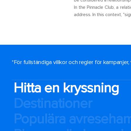
be considered a relationship
In the Pinnacle Club, a rela
address. In this context, "si
*För fullständiga villkor och regler för kampanjer
Hitta en kryssning
Destinationer
Populära avreseha