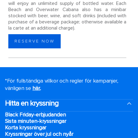
will enjoy an unlimited supply of bottled water. Each
Beach and Overwater Cabana also has a minibar
stocked with beer, wine, and soft drinks (included with
purchase of a beverage package; otherwise available a
la carte at an additional charge).
RESERVE NOW
*För fullständiga villkor och regler för kampanjer,
vänligen se
här.
.
Hitta en kryssning
Black Friday-erbjudanden
Sista minuten-kryssningar
Korta kryssningar
Kryssningar över jul och nyår