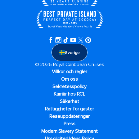
Sverige
© 2026 Royal Caribbean Cruises
Villkor och regler
Om oss
Sekretesspolicy
Karriär hos RCL
Säkerhet
Rättiggheter för gäster
Reseuppdateringar​
Press
Modern Slavery Statement
Unsolicited Ideas Policy