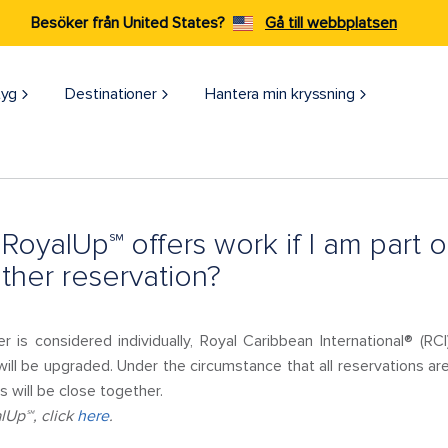
Besöker från United States?
Gå till webbplatsen
tyg
Destinationer
Hantera min kryssning
oyalUp℠ offers work if I am part of
ther reservation?
 is considered individually, Royal Caribbean International® (RC
will be upgraded. Under the circumstance that all reservations ar
 will be close together.
lUp℠, click
here
.