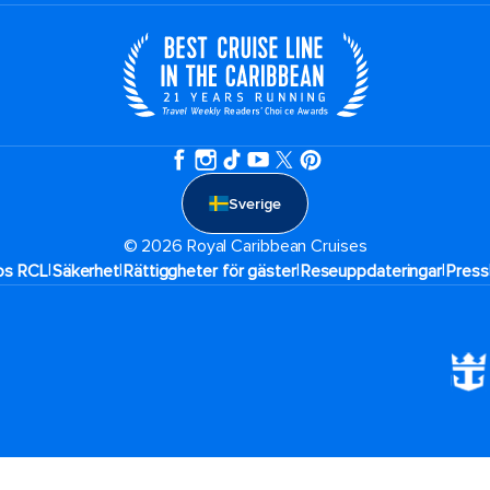
Sverige
© 2026 Royal Caribbean Cruises
|
|
|
|
hos RCL
Säkerhet
Rättiggheter för gäster
Reseuppdateringar​
Press