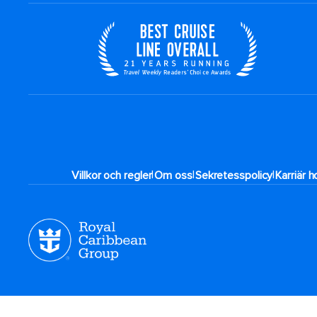
|
|
|
Villkor och regler
Om oss
Sekretesspolicy
Karriär 