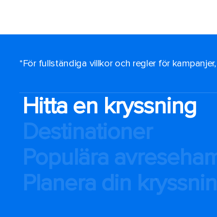
*För fullständiga villkor och regler för kampanjer
Hitta en kryssning
Destinationer
Populära avreseha
Planera din kryssni