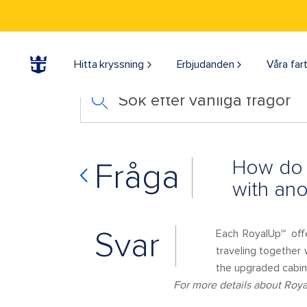
Hitta kryssning
Erbjudanden
Våra far
Sök efter vanliga frågor
How do R
Fråga
with ano
Svar
Each RoyalUp℠ offer
traveling together 
the upgraded cabins
For more details about Roya