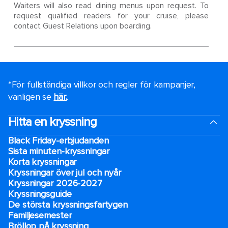
Waiters will also read dining menus upon request. To
request qualified readers for your cruise, please
contact Guest Relations upon boarding.
*För fullständiga villkor och regler för kampanjer,
vänligen se
här.
.
Hitta en kryssning
Black Friday-erbjudanden
Sista minuten-kryssningar
Korta kryssningar
Kryssningar över jul och nyår
Kryssningar 2026-2027
Kryssningsguide
De största kryssningsfartygen
Familjesemester
Bröllop på kryssning