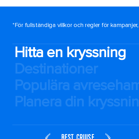
*För fullständiga villkor och regler för kampanjer
Hitta en kryssning
Destinationer
Populära avreseha
Planera din kryssni