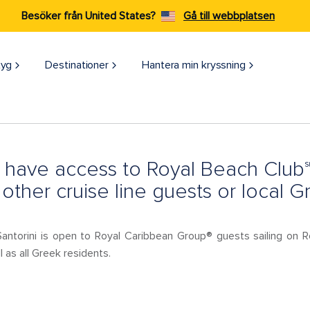
Besöker från United States?
Gå till webbplatsen
tyg
Destinationer
Hantera min kryssning
 have access to Royal Beach Club℠ S
other cruise line guests or local G
antorini is open to Royal Caribbean Group® guests sailing on R
 as all Greek residents.