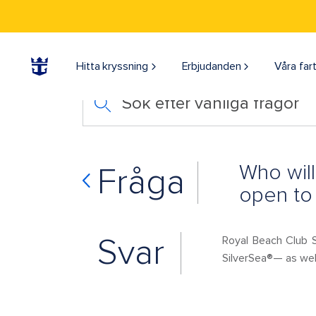
Hitta kryssning
Erbjudanden
Våra far
Sök efter vanliga frågor
Who will
Fråga
open to 
Svar
Royal Beach Club S
SilverSea®— as well