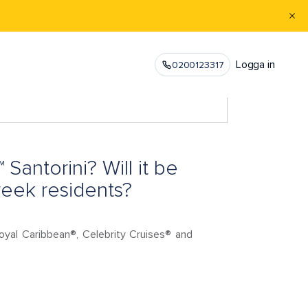
Logga in
0200123317
antorini? Will it be
reek residents?
oyal Caribbean®, Celebrity Cruises® and