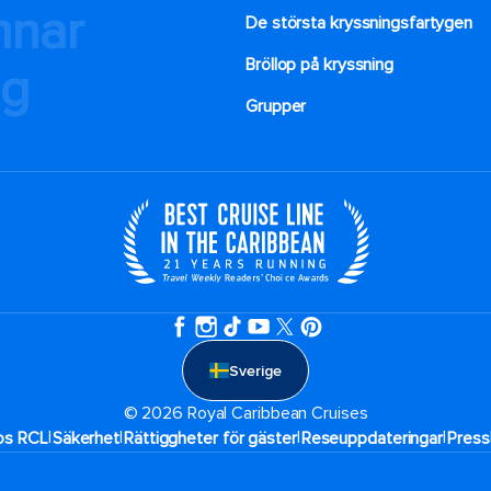
mnar
De största kryssningsfartygen
Bröllop på kryssning
ng
Grupper
Sverige
© 2026 Royal Caribbean Cruises
|
|
|
|
hos RCL
Säkerhet
Rättiggheter för gäster
Reseuppdateringar​
Press