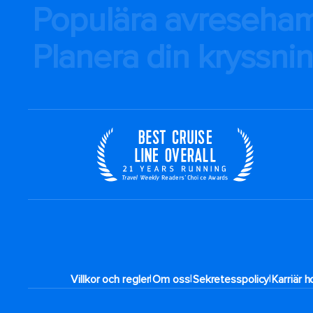
Populära avreseha
Planera din kryssni
|
|
|
Villkor och regler
Om oss
Sekretesspolicy
Karriär 