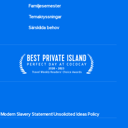
Familjesemester
Temakryssningar
Särskilda behov
|
|
Modern Slavery Statement
Unsolicited Ideas Policy