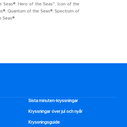
e Seas®, Hero of the Seas℠, Icon of the
as®, Quantum of the Seas®, Spectrum of
e Seas®.
Sista minuten-kryssningar
Kryssningar över jul och nyår
Kryssningsguide