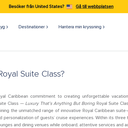
Besöker från United States?
Gå till webbplatsen
tyg
Destinationer
Hantera min kryssning
Royal Suite Class?
yal Caribbean commitment to creating unforgettable vacatio
uite Class —
Luxury That’s Anything But Boring
. Royal Suite Cl
ining the unmatched range of innovative Royal Caribbean suit
d personalization of guests’ cruise experiences. Within its three
ounges and dining venues while onboard, attentive services and a