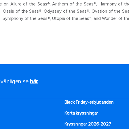
ble on Allure of the Seas®, Anthem of the Seas®, Harmony of th
, Oasis of the Seas®, Odyssey of the Seas®, Ovation of the Se
℠, Symphony of the Seas®, Utopia of the Seas℠, and Wonder of th
, vänligen se
här.
.
Black Friday-erbjudanden
Korta kryssningar
Kryssningar 2026-2027