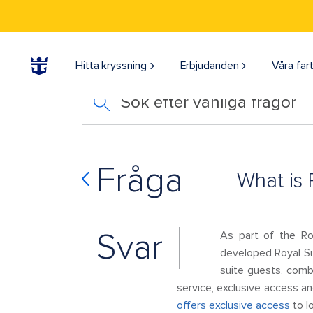
Hitta kryssning
Erbjudanden
Våra far
Sök efter vanliga frågor
Fråga
What is 
Svar
As part of the Ro
developed Royal S
suite guests, comb
service, exclusive access an
offers exclusive access
to l