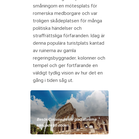
småningom en mötesplats för
romerska medborgare och var
troligen skådeplatsen för många
politiska händelser och
straffrättsliga förfaranden. Idag är
denna populära turistplats kantad
av ruinerna av gamla
regeringsbyggnader, kolonner och
tempel och ger fortfarande en
väldigt tydlig vision av hur det en
gång i tiden såg ut.
Besök Colosseum där gladiatorerna
kämpade till döden.