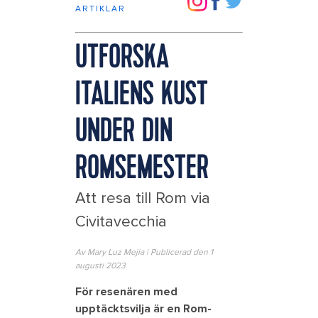
ARTIKLAR
UTFORSKA
ITALIENS KUST
UNDER DIN
ROMSEMESTER
Att resa till Rom via
Civitavecchia
Av Mary Luz Mejia | Publicerad den 1
augusti 2023
För resenären med
upptäcktsvilja är en Rom-