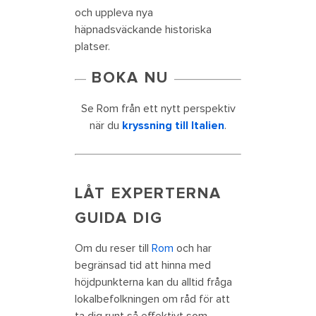
och uppleva nya
häpnadsväckande historiska
platser.
BOKA NU
Se Rom från ett nytt perspektiv
när du
kryssning till Italien
.
LÅT EXPERTERNA
GUIDA DIG
Om du reser till
Rom
och har
begränsad tid att hinna med
höjdpunkterna kan du alltid fråga
lokalbefolkningen om råd för att
ta dig runt så effektivt som