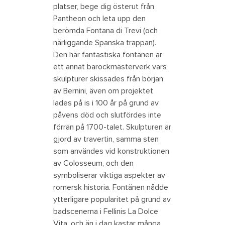
platser, bege dig österut från
Pantheon och leta upp den
berömda Fontana di Trevi (och
närliggande Spanska trappan).
Den här fantastiska fontänen är
ett annat barockmästerverk vars
skulpturer skissades från början
av Bernini, även om projektet
lades på is i 100 år på grund av
påvens död och slutfördes inte
förrän på 1700-talet. Skulpturen är
gjord av travertin, samma sten
som användes vid konstruktionen
av Colosseum, och den
symboliserar viktiga aspekter av
romersk historia. Fontänen nådde
ytterligare popularitet på grund av
badscenerna i Fellinis La Dolce
Vita, och än i dag kastar många