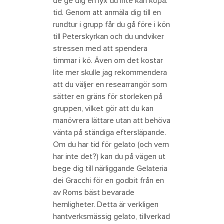
de ge dig en lyx du inte kan köpa:
tid. Genom att anmäla dig till en
rundtur i grupp får du gå före i kön
till Peterskyrkan och du undviker
stressen med att spendera
timmar i kö. Även om det kostar
lite mer skulle jag rekommendera
att du väljer en researrangör som
sätter en gräns för storleken på
gruppen, vilket gör att du kan
manövrera lättare utan att behöva
vänta på ständiga eftersläpande.
Om du har tid för gelato (och vem
har inte det?) kan du på vägen ut
bege dig till närliggande Gelateria
dei Gracchi för en godbit från en
av Roms bäst bevarade
hemligheter. Detta är verkligen
hantverksmässig gelato, tillverkad