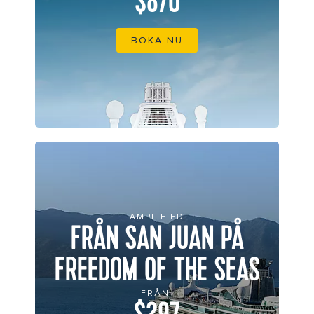
$870
BOKA NU
AMPLIFIED
FRÅN SAN JUAN PÅ
FREEDOM OF THE SEAS
FRÅN