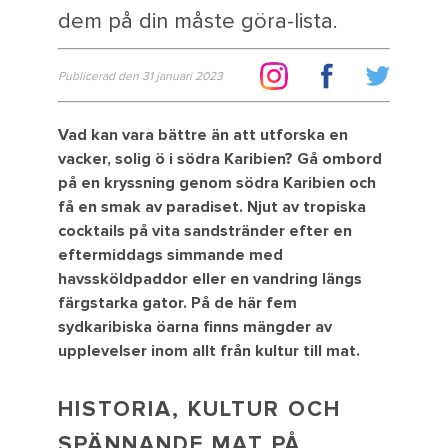
dem på din måste göra-lista.
Publicerad den 31 januari 2023
Vad kan vara bättre än att utforska en
vacker, solig ö i södra Karibien? Gå ombord
på en kryssning genom södra Karibien och
få en smak av paradiset. Njut av tropiska
cocktails på vita sandstränder efter en
eftermiddags simmande med
havssköldpaddor eller en vandring längs
färgstarka gator. På de här fem
sydkaribiska öarna finns mängder av
upplevelser inom allt från kultur till mat.
HISTORIA, KULTUR OCH
SPÄNNANDE MAT PÅ