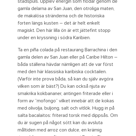
stadspuls. Upplev energin som flödar genom de
gamla delarna av San Juan, den otroliga maten,
de makalösa stränderna och de historiska
forten längs kusten – det är helt enkelt
magiskt. Den här lilla ön är ett jättefint stopp
under en kryssning i södra Karibien.
Ta en piña colada på restaurang Barrachina i den
gamla delen av San Juan eller på Caribe Hilton –
båda ställena hävdar nämligen att de var först
med den här klassiska karibiska cocktailen.
(Varför inte prova båda, så kan du själv avgöra
vilken som är bäst?) Du kan också njuta av
smakrika kokbananer, antingen friterade eller i
form av ”mofongo” vilket innebär att de kokas
med olivolja, buljong, salt och vitlök. Hugg in på
salta bacalaitos: friterad torsk med dippsås. Om
du är sugen på något sött kan du avsluta
måltiden med arroz con dulce, en krämig