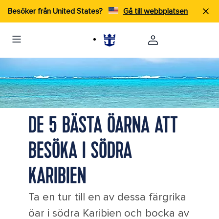
Besöker från United States?
Gå till webbplatsen
Beautiful beach in Bridgetown, Barbados.
DE 5 BÄSTA ÖARNA ATT
BESÖKA I SÖDRA
KARIBIEN
Ta en tur till en av dessa färgrika
öar i södra Karibien och bocka av