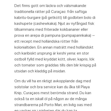
Det finns gott om läckra och välsmakande
traditionella rätter på Curaçao: från saftiga
kabritu-burgare (på getkött) till godbiten bolo di
kashupete (cashewkaka). Njut av nyfångad fisk
tillsammans med friterade kokbananer eller
prova en arepa di pampuna (pumpapannkaka) –
ett recept med holländska rötter från
kolonialtiden. En annan maträtt med holländskt
och karibiskt ursprung är keshi yena: en stor
ostboll fylld med kryddat kött, oliver, kapris, lök
och tomater som gräddas tills den blir krispig på
utsidan och kladdig på insidan.
Om du vill ha en riktigt avkopplande dag med
solstolar och bra service kan du åka till Playa
Knip, Curaçaos mest berömda strand. Du kan
också ta en iskall öl på någon av de många
strandbarerna på Porto Mari, en livlig oas med
en vacker pir i närheten där du kan ta