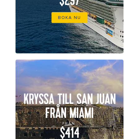
$297
BOKA NU
KRYSSA TILL SAN JUAN
FRÅN MIAMI
FRÅN
$414