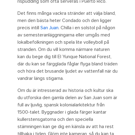
rispudding som ofta serveras i Puerto Rico.
Det finns många vackra stränder att välja bland,
men den bästa heter Condado och den ligger
precis intill
San Juan
. Chilla i en solstol på någon
av semesteranläggningarna eller umgås med
lokalbefolkningen och spela lite volleyboll på
stranden. Om du vill komma närmare naturen
kan du bege dig till El Yunque National Forest,
där du kan se färgglada fåglar flyga bland träden
och höra det brusande ljudet av vattenfall när du
vandrar längs stigarna.
Om du är intresserad av historia och kultur ska
du utforska den gamla delen av San Juan som är
full av ljuvlig, spansk kolonialarkitektur från
1500-talet. Byggnader i glada färger kantar
kullerstensgatorna och den speciella
stämningen kan ge dig en känsla av att ha rest
tillbaka i tiden. Glöm inte kameran, så du kan ta