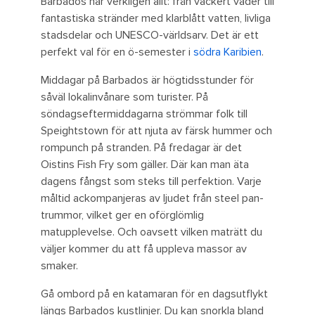
Barbados har verkligen allt: från vackert väder till
fantastiska stränder med klarblått vatten, livliga
stadsdelar och UNESCO-världsarv. Det är ett
perfekt val för en ö-semester i
södra Karibien
.
Middagar på Barbados är högtidsstunder för
såväl lokalinvånare som turister. På
söndagseftermiddagarna strömmar folk till
Speightstown för att njuta av färsk hummer och
rompunch på stranden. På fredagar är det
Oistins Fish Fry som gäller. Där kan man äta
dagens fångst som steks till perfektion. Varje
måltid ackompanjeras av ljudet från steel pan-
trummor, vilket ger en oförglömlig
matupplevelse. Och oavsett vilken maträtt du
väljer kommer du att få uppleva massor av
smaker.
Gå ombord på en katamaran för en dagsutflykt
längs Barbados kustlinjer. Du kan snorkla bland