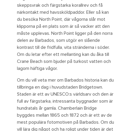
skeppsvrak och färgstarka korallrev och få
närkontakt med havssköldpaddor. Eller så kan
du besöka North Point, där vågorna slår mot
klipporna på en plats som är så vacker att den
måste upplevas. North Point ligger på den norra
delen av Barbados, som utgör en slående
kontrast till de fridfulla, vita stränderna i söder.
Om du letar efter ett mellanting kan du åka till
Crane Beach som bjuder på turkost vatten och
lagom häftiga vågor.
Om du vill veta mer om Barbados historia kan du
tillbringa en dag i huvudstaden Bridgetown.
Staden är ett av UNESCO:s världsarv och den är
full av färgstarka, intressanta byggnader som är
hundratals år gamla. Chamberlain Bridge
byggdes mellan 1865 och 1872 och är ett av de
mest populära fotomotiven på Barbados. Om du
vill lära dig något och ha roligt under tiden är det