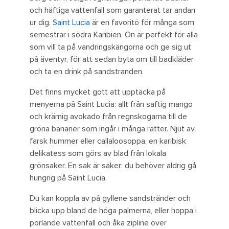
och häftiga vattenfall som garanterat tar andan
ur dig.
Saint Lucia
är en favoritö för många som
semestrar i södra Karibien. Ön är perfekt för alla
som vill ta på vandringskängorna och ge sig ut
på äventyr, för att sedan byta om till badkläder
och ta en drink på sandstranden.
Det finns mycket gott att upptäcka på
menyerna på Saint Lucia: allt från saftig mango
och krämig avokado från regnskogarna till de
gröna bananer som ingår i många rätter. Njut av
färsk hummer eller callaloosoppa, en karibisk
delikatess som görs av blad från lokala
grönsaker. En sak är säker: du behöver aldrig gå
hungrig på Saint Lucia.
Du kan koppla av på gyllene sandstränder och
blicka upp bland de höga palmerna, eller hoppa i
porlande vattenfall och åka zipline över