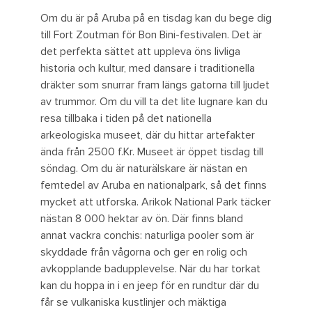
Om du är på Aruba på en tisdag kan du bege dig
till Fort Zoutman för Bon Bini-festivalen. Det är
det perfekta sättet att uppleva öns livliga
historia och kultur, med dansare i traditionella
dräkter som snurrar fram längs gatorna till ljudet
av trummor. Om du vill ta det lite lugnare kan du
resa tillbaka i tiden på det nationella
arkeologiska museet, där du hittar artefakter
ända från 2500 f.Kr. Museet är öppet tisdag till
söndag. Om du är naturälskare är nästan en
femtedel av Aruba en nationalpark, så det finns
mycket att utforska. Arikok National Park täcker
nästan 8 000 hektar av ön. Där finns bland
annat vackra conchis: naturliga pooler som är
skyddade från vågorna och ger en rolig och
avkopplande badupplevelse. När du har torkat
kan du hoppa in i en jeep för en rundtur där du
får se vulkaniska kustlinjer och mäktiga