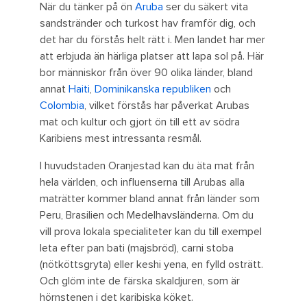
När du tänker på ön
Aruba
ser du säkert vita
sandstränder och turkost hav framför dig, och
det har du förstås helt rätt i. Men landet har mer
att erbjuda än härliga platser att lapa sol på. Här
bor människor från över 90 olika länder, bland
annat
Haiti
,
Dominikanska republiken
och
Colombia
, vilket förstås har påverkat Arubas
mat och kultur och gjort ön till ett av södra
Karibiens mest intressanta resmål.
I huvudstaden Oranjestad kan du äta mat från
hela världen, och influenserna till Arubas alla
maträtter kommer bland annat från länder som
Peru, Brasilien och Medelhavsländerna. Om du
vill prova lokala specialiteter kan du till exempel
leta efter pan bati (majsbröd), carni stoba
(nötköttsgryta) eller keshi yena, en fylld osträtt.
Och glöm inte de färska skaldjuren, som är
hörnstenen i det karibiska köket.