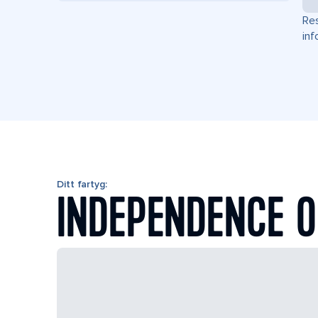
Res
inf
Ditt fartyg:
INDEPENDENCE O