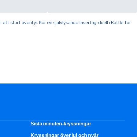
t stort äventyr. Kör en självlysande lasertag-duell i Battle for
Sista minuten-kryssningar
Kryssningar över jul och nyår