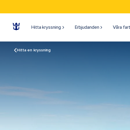
Hitta kryssning
Erbjudanden
Våra far
Hitta en kryssning