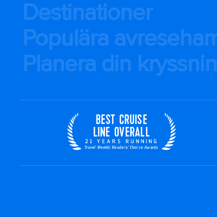
Destinationer
Populära avreseha
Planera din kryssni