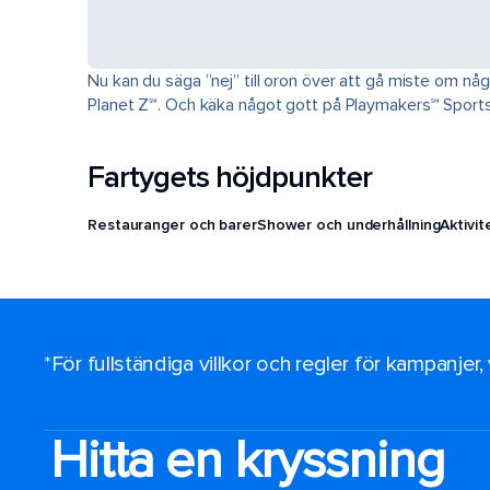
Nu kan du säga ”nej” till oron över att gå miste om någ
Planet Z℠. Och käka något gott på Playmakers℠ Sports
Fartygets höjdpunkter
Restauranger och barer
Shower och underhållning
Aktivi
*För fullständiga villkor och regler för kampanjer
Hitta en kryssning