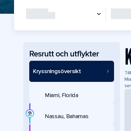
Resrutt och utflykter
Kryssningsöversikt
Til
Mia
se
Miami, Florida
Nassau, Bahamas