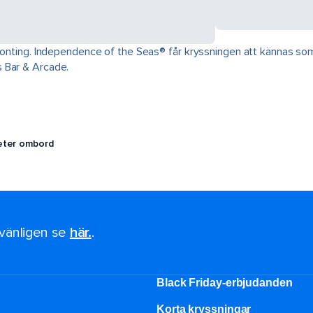
onting. Independence of the Seas® får kryssningen att kännas som et
 Bar & Arcade.
teter ombord
, vänligen se
här.
.
Black Friday-erbjudanden
Korta kryssningar