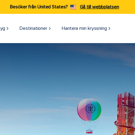
Besöker från United States?
Gå till webbplatsen
tyg
Destinationer
Hantera min kryssning