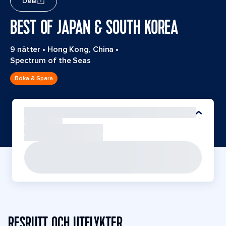
Dela
BEST OF JAPAN & SOUTH KOREA
9 nätter
•
Hong Kong, China
•
Spectrum of the Seas
Boka & Spara
RESRUTT OCH UTFLYKTER