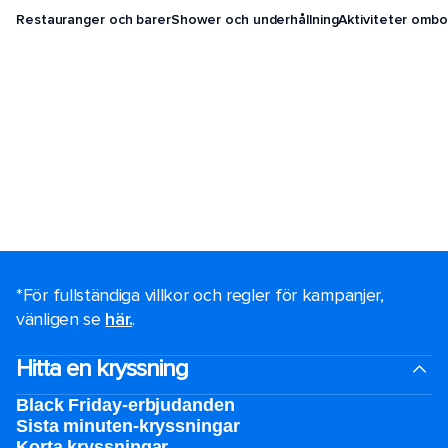
Restauranger och barer
Shower och underhållning
Aktiviteter ombo
*För fullständiga villkor och regler för kampanjer,
vänligen se
här.
.
Hitta en kryssning
Black Friday-erbjudanden
Sista minuten-kryssningar
Korta kryssningar