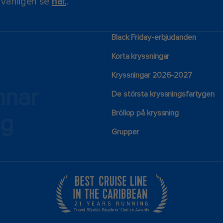
, vänligen se
här.
.
Black Friday-erbjudanden
Korta kryssningar
Kryssningar 2026-2027
mnar
De största kryssningsfartygen
Bröllop på kryssning
ng
Grupper