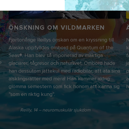
ÖNSKNING OM VILDMARKEN
Fjortonårige Reillys önskan om en kryssning till
N
Alaska uppfylldes ombord på Quantum of the
k
Seas®. Han blev så imponerad av mäktiga
f
e
glaciärer, tågresor och naturlivet. Ombord hade
j
han dessutom jättekul med radiobilar, att äta sina
p
älsklingsrätter med mera! Han kommer aldrig
ä
glömma semestern som fick honom att känna sig
h
”som en riktig kung”.
Reilly, 14 – neuromuskulär sjukdom