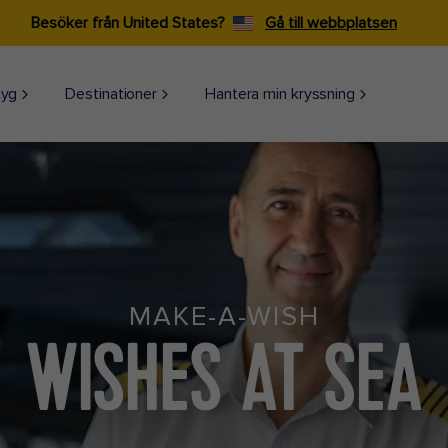
Besöker från United States?
Gå till webbplatsen
tyg
Destinationer
Hantera min kryssning
MAKE-A-WISH
WISHES AT SEA