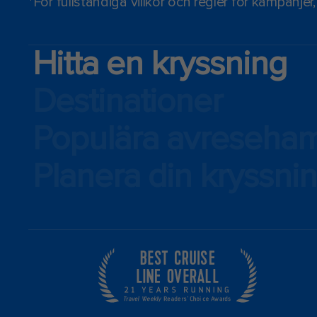
*För fullständiga villkor och regler för kampanjer
Hitta en kryssning
Destinationer
Populära avreseha
Planera din kryssni