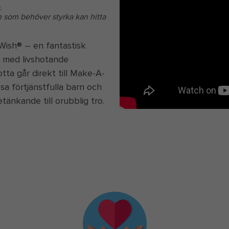
.
rn som behöver styrka kan hitta
Wish® – en fantastisk
n med livshotande
otta går direkt till Make-A-
ssa förtjänstfulla barn och
tänkande till orubblig tro.