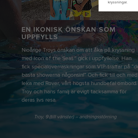
EN IKONISK ÖNSKAN SOM
UPPFYLLS
Nioårige Troys önskan om att åka på kryssning
med Icon of the Seas℠ gick i uppfyllelse. Han
fick specialöverraskningar som VIP-träffar på ”d
bästa showerna någonsin!” Och fick till och med
leka med Rover, vårt högsta hundbefäl ombord.
Troy och hans familj är evigt tacksamma för
deras livs resa.
Troy, 9 (till vänster) – andningsstörning