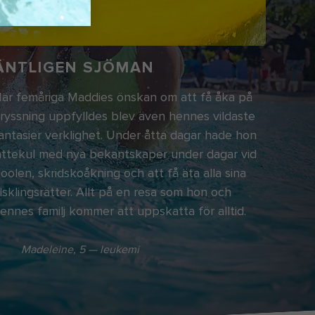
ÄNTLIGEN SJÖMAN
är femåriga Maddies önskan om att få åka på
ryssning uppfylldes blev även hennes vildaste
antasier verklighet. Under åtta dagar hade hon
ättekul med nya bekantskaper under dagar vid
oolen, skridskoåkning och att få äta alla sina
lsklingsrätter. Allt på en resa som hon och
ennes familj kommer att uppskatta för alltid.
Madeleine, 5 — leukemi