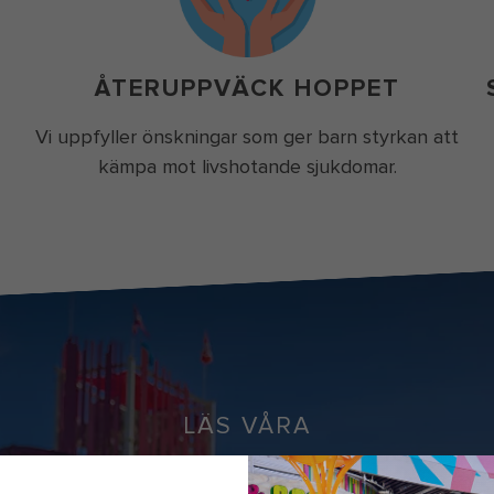
ÅTERUPPVÄCK HOPPET
Vi uppfyller önskningar som ger barn styrkan att
kämpa mot livshotande sjukdomar.
ake a wish royal caribbean perfect day coco cay wave pool fami
LÄS VÅRA
MAKE-A-WISH-VITSORD