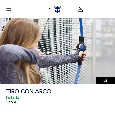
1
of
1
TIRO CON ARCO
Incluido
1 hora