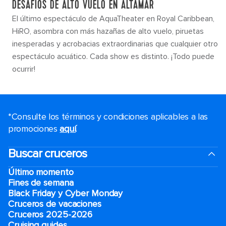
DESAFÍOS DE ALTO VUELO EN ALTAMAR
El último espectáculo de AquaTheater en Royal Caribbean,
HiRO, asombra con más hazañas de alto vuelo, piruetas
inesperadas y acrobacias extraordinarias que cualquier otro
espectáculo acuático. Cada show es distinto. ¡Todo puede
ocurrir!
*Consulte los términos y condiciones aplicables a las
promociones
aquí
.
Buscar cruceros
Último momento
Fines de semana
Black Friday y Cyber Monday
Cruceros de vacaciones
Cruceros 2025-2026
Cruising guides