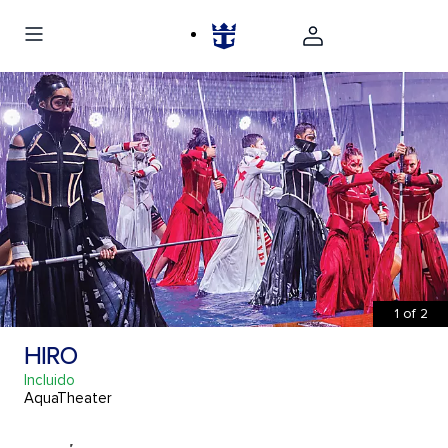
1
of
2
HIRO
Incluido
AquaTheater