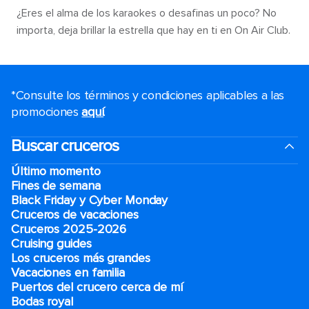
¿Eres el alma de los karaokes o desafinas un poco? No
importa, deja brillar la estrella que hay en ti en On Air Club.
*Consulte los términos y condiciones aplicables a las
promociones
aquí
.
Buscar cruceros
Último momento
Fines de semana
Black Friday y Cyber Monday
Cruceros de vacaciones
Cruceros 2025-2026
Cruising guides
Los cruceros más grandes
Vacaciones en familia
Puertos del crucero cerca de mí
Bodas royal