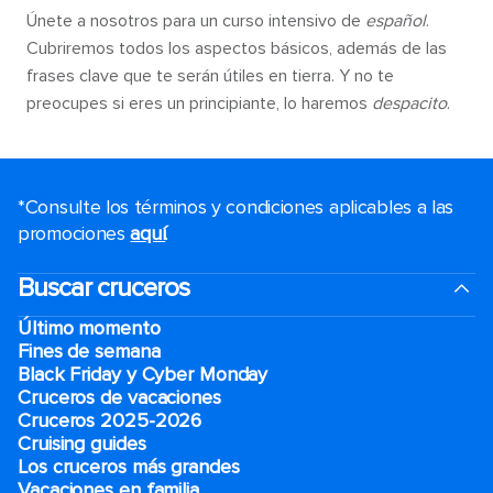
Únete a nosotros para un curso intensivo de
español
.
Cubriremos todos los aspectos básicos, además de las
frases clave que te serán útiles en tierra. Y no te
preocupes si eres un principiante, lo haremos
despacito
.
*Consulte los términos y condiciones aplicables a las
promociones
aquí
.
Buscar cruceros
Último momento
Fines de semana
Black Friday y Cyber Monday
Cruceros de vacaciones
Cruceros 2025-2026
Cruising guides
Los cruceros más grandes
Vacaciones en familia