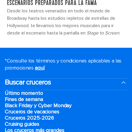
ESCENARIOS PREPARADOS PARA LA FAMA
Desde los teatros venerados en todo el mundo de
Broadway hasta los estudios repletos de estrellas de
Hollywood, te llevamos los mejores musicales para ir
desde el escenario hasta la pantalla en
Stage to Screen
.
*Consulte los términos y condiciones aplicables a las
promociones
aquí
.
Buscar cruceros
Último momento
Fines de semana
Black Friday y Cyber Monday
Cruceros de vacaciones
Cruceros 2025-2026
Cruising guides
Los cruceros más grandes