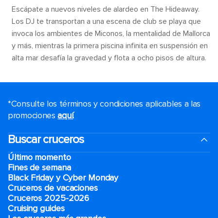
Escápate a nuevos niveles de alardeo en The Hideaway.
Los DJ te transportan a una escena de club se playa que
invoca los ambientes de Miconos, la mentalidad de Mallorca
y más, mientras la primera piscina infinita en suspensión en
alta mar desafía la gravedad y flota a ocho pisos de altura.
*Consulte los términos y condiciones aplicables a las
promociones
aquí
.
Buscar cruceros
Último momento
Fines de semana
Black Friday y Cyber Monday
Cruceros de vacaciones
Cruceros 2025-2026
Cruising guides