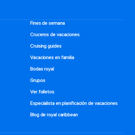
DESTACADOS DEL MENÚ
La mejor manera de comenzar una comida en
Sichuan Red® es con un cohombro de mar
Fines de semana
real recomendado por el chef,
impecablemente servido junto con brócoli y
Cruceros de vacaciones
cebolletas picantes. Luego, comparte algunas
Cruising guides
hojas de lechuga china, envueltas firmemente
alrededor de espárragos y aros de pimienta y
Vacaciones en familia
servidas con una sabrosa salsa de pasta de
sésamo. Si te apetece algo picante y sabroso,
Bodas royal
prueba un tazón de tofu Mao-Pu cocido a
Grupos
fuego lento en una salsa picante tradicional, o
un poco de auténtica sopa de rábano
Ver folletos
encurtido y pato, servida muy caliente y llena
Especialista en planificación de vacaciones
de sabor. Sin embargo, uno de los platos más
populares del menú es el Kao Yu en un plato
Blog de royal caribbean
humeante, donde se destaca el pescado frito
servido sobre una cama de tofu, verduras y