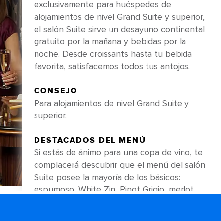
exclusivamente para huéspedes de
alojamientos de nivel Grand Suite y superior,
el salón Suite sirve un desayuno continental
gratuito por la mañana y bebidas por la
noche. Desde croissants hasta tu bebida
favorita, satisfacemos todos tus antojos.
CONSEJO
Para alojamientos de nivel Grand Suite y
superior.
DESTACADOS DEL MENÚ
Si estás de ánimo para una copa de vino, te
complacerá descubrir que el menú del salón
Suite posee la mayoría de los básicos:
espumoso, White Zin, Pinot Grigio, merlot,
cabernet sauvignon, lo que sea. Si prefieres
relajarte con una cerveza fría y refrescante,