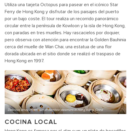
Utiliza una tarjeta Octopus para pasear en el icónico Star
Ferry de Hong Kong y disfrutar de los paisajes del puerto
por un bajo coste. El tour realiza un recorrido panorámico
circular entre la península de Kowloon y la isla de Hong Kong,
con paradas en tres muelles. Hay rascacielos por doquier,
pero observa con atención para encontrar la Golden Bauhinia
cerca del muelle de Wan Chai, una estatua de una flor
dorada ubicada en el sitio donde se realizó el traspaso de
Hong Kong en 1997.
Delicious array of dim sum in bamboo steamers in Hong Kong, China
COCINA LOCAL
Hong Kong es famosa por el
dim sum
, un plato de bocadillos