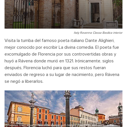
Italy Ravenna Classe Basilica interior
Visita la tumba del famoso poeta italiano Dante Alighieri,
mejor conocido por escribir La divina comedia. El poeta fue
excomulgado de Florencia por sus controvertidas obras y
huyó a Rávena donde murió en 1321. Irónicamente, siglos
después, Florencia luchó para que sus restos fueran
enviados de regreso a su lugar de nacimiento, pero Rávena
se negó a liberarlos.
Famous town square Piazza del Popolo with historic Palazzetto Veneziano in the