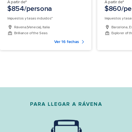
A partir de*
A partir de*
$854/persona
$860/pe
Impuestos y tasas incluidos*
Impuestos y tasa
Rávena (Venecia), Italia
Barcelona, E
Brilliance of the Seas
Explorer of t
Ver 16 fechas
PARA LLEGAR A RÁVENA