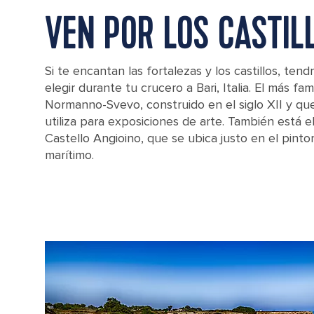
VEN POR LOS CASTIL
Si te encantan las fortalezas y los castillos, tend
elegir durante tu crucero a Bari, Italia. El más fa
Normanno-Svevo, construido en el siglo XII y q
utiliza para exposiciones de arte. También está e
Castello Angioino, que se ubica justo en el pint
marítimo.
The Castello Svevo is a castle in the Apulian city of Bari.