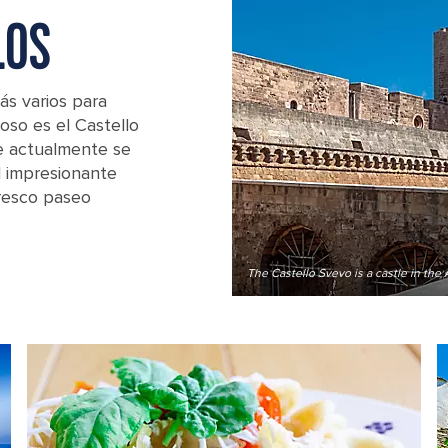
LOS
rás varios para
moso es el Castello
ue actualmente se
l impresionante
oresco paseo
The Castello Svevo is a castle in the A