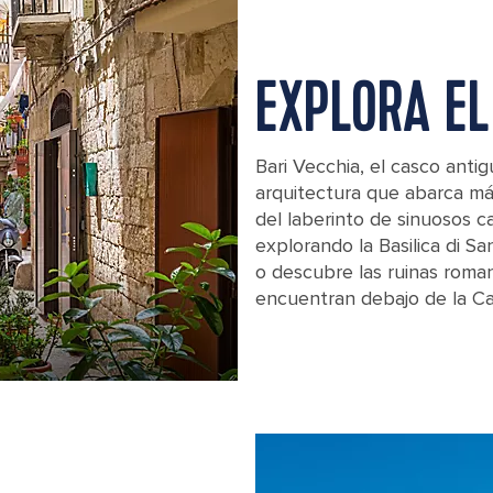
EXPLORA EL
Bari Vecchia, el casco anti
arquitectura que abarca má
del laberinto de sinuosos 
explorando la Basilica di S
o descubre las ruinas roman
encuentran debajo de la Cat
Scenic sight in old town Bari, Puglia (