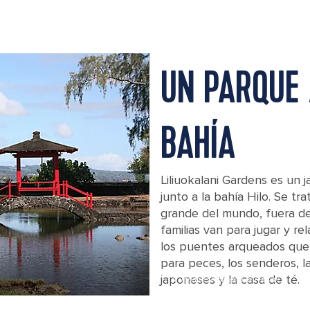
UN PARQUE 
BAHÍA
Liliuokalani Gardens es un 
junto a la bahía Hilo. Se tr
grande del mundo, fuera de 
familias van para jugar y re
los puentes arqueados que
para peces, los senderos, l
japoneses y la casa de té.
A Japanese garden in Hawaii