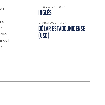
IDIOMA NACIONAL
ái.
INGLÉS
a el
DIVISA ACEPTADA
ue
DÓLAR ESTADOUNIDENSE
odrá
(USD)
a del
de