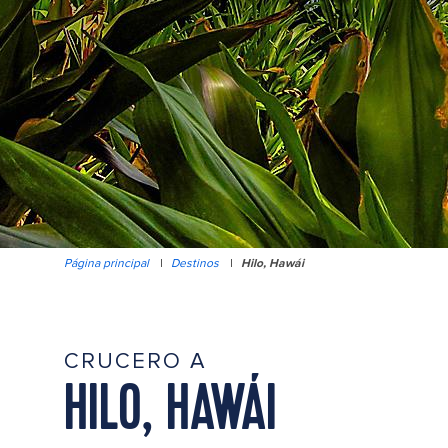
Página principal
|
Destinos
|
Hilo, Hawái
CRUCERO A
HILO, HAWÁI