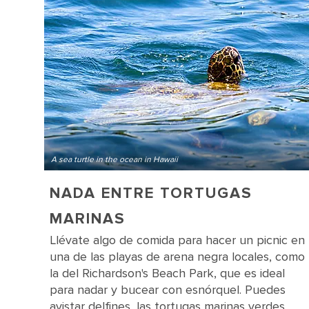
A sea turtle in the ocean in Hawaii
NADA ENTRE TORTUGAS
MARINAS
Llévate algo de comida para hacer un picnic en
una de las playas de arena negra locales, como
la del Richardson's Beach Park, que es ideal
para nadar y bucear con esnórquel. Puedes
avistar delfines, las tortugas marinas verdes