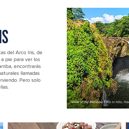
IS
tas del Arco Iris, de
a pie para ver los
arriba, encontrarás
naturales llamadas
rviendo. Pero solo
las.
View of the Rainbow Falls in Hilo, Ha