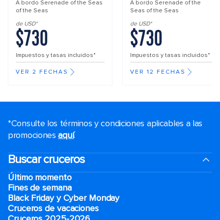
A bordo
Serenade of the Seas
A bordo
Serenade of the
of the Seas
Seas of the Seas
de USD*
de USD*
$730
$730
Impuestos y tasas incluidos*
Impuestos y tasas incluidos*
VER 2 FECHAS
VER 12 FECHAS
*Consulte los términos y condiciones aplicables a las
promociones
aquí
.
Buscar cruceros
Último momento
Fines de semana
Black Friday y Cyber Monday
Cruceros de vacaciones
Cruceros 2025-2026