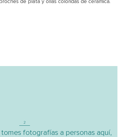
broches de plata y ollas coloridas de cerámica.
2
tomes fotografías a personas aquí,