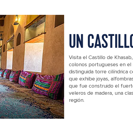
UN CASTILL
Visita el Castillo de Khasa
colonos portugueses en el s
distinguida torre cilíndrica 
que exhibe joyas, alfombra
que fue construido el fuer
veleros de madera, una clas
región.
Interior of the Khasab castle in Oman