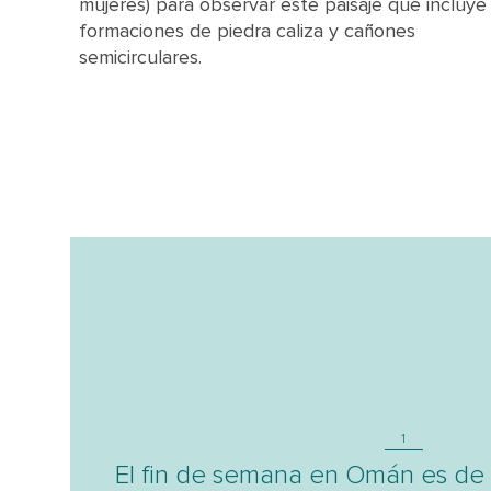
mujeres) para observar este paisaje que incluye
formaciones de piedra caliza y cañones
semicirculares.
1
El fin de semana en Omán es de 