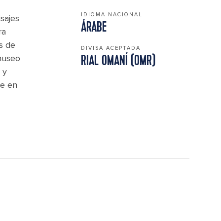
IDIOMA NACIONAL
sajes
ÁRABE
ra
s de
DIVISA ACEPTADA
 museo
RIAL OMANÍ (OMR)
 y
te en