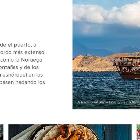
de el puerto, a
fiordo más extenso
 como la Noruega
ontañas y de los
 esnórquel en las
 pasan nadando los
A traditional dhow boat cruising thro