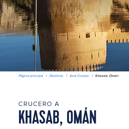
Página principal
|
Destinos
|
Asia Cruises
|
Khasab, Omán
CRUCERO A
KHASAB, OMÁN