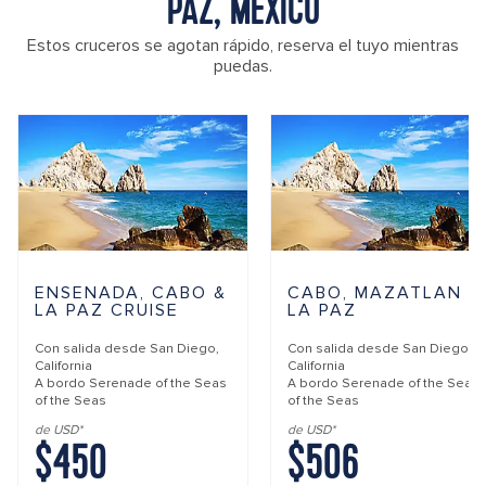
PAZ, MÉXICO
Estos cruceros se agotan rápido, reserva el tuyo mientras
puedas.
ENSENADA, CABO &
CABO, MAZATLAN &
LA PAZ CRUISE
LA PAZ
Con salida desde
San Diego,
Con salida desde
San Diego,
California
California
A bordo
Serenade of the Seas
A bordo
Serenade of the Seas
of the Seas
of the Seas
de USD*
de USD*
$450
$506