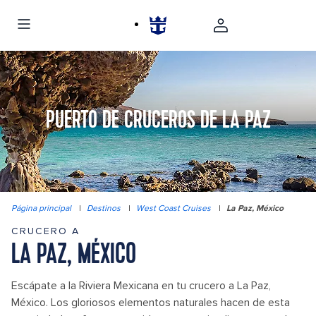
PUERTO DE CRUCEROS DE LA PAZ
Página principal
|
Destinos
|
West Coast Cruises
|
La Paz, México
CRUCERO A
LA PAZ, MÉXICO
Escápate a la Riviera Mexicana en tu crucero a La Paz,
México. Los gloriosos elementos naturales hacen de esta