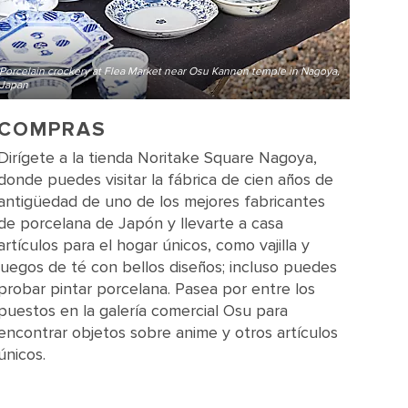
Porcelain crockery at Flea Market near Osu Kannon temple in Nagoya,
Japan
COMPRAS
Dirígete a la tienda Noritake Square Nagoya,
donde puedes visitar la fábrica de cien años de
antigüedad de uno de los mejores fabricantes
de porcelana de Japón y llevarte a casa
artículos para el hogar únicos, como vajilla y
juegos de té con bellos diseños; incluso puedes
probar pintar porcelana. Pasea por entre los
puestos en la galería comercial Osu para
encontrar objetos sobre anime y otros artículos
únicos.