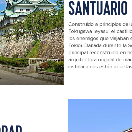
SANTUARIO
Construido a principios del
Tokugawa Ieyasu, el castill
los enemigos que viajaban e
Tokio). Dañada durante la S
principal reconstruido en h
arquitectura original de ma
instalaciones están abierta
Visit the castle in Nagoya, Japan