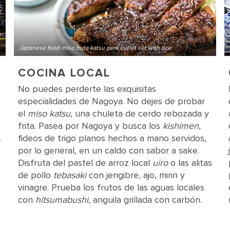
Japanese food miso buta katsu pork cutlet set with rice
COCINA LOCAL
No puedes perderte las exquisitas
especialidades de Nagoya. No dejes de probar
el
miso katsu
, una chuleta de cerdo rebozada y
frita. Pasea por Nagoya y busca los
kishimen,
.
fideos de trigo planos hechos a mano servidos,
por lo general, en un caldo con sabor a sake.
Disfruta del pastel de arroz local
uiro
o las alitas
de pollo
tebasaki
con jengibre, ajo, mirin y
vinagre. Prueba los frutos de las aguas locales
con
hitsumabushi
, anguila grillada con carbón.