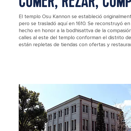
COMER, REZAR, COM
El templo Osu Kannon se estableció originalmente
pero se trasladó aquí en 1610. Se reconstruyó en 
hecho en honor a la bodhisattva de la compasión
calles al este del templo conforman el distrito 
están repletas de tiendas con ofertas y restaura
Osu Kannon temple in Nagoya city, Japan