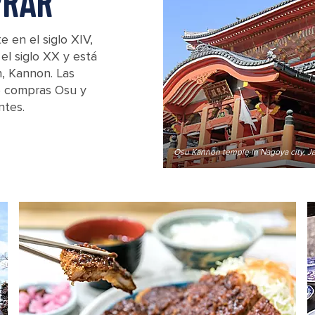
PRAR
 en el siglo XIV,
el siglo XX y está
, Kannon. Las
de compras Osu y
ntes.
Osu Kannon temple in Nagoya city, J