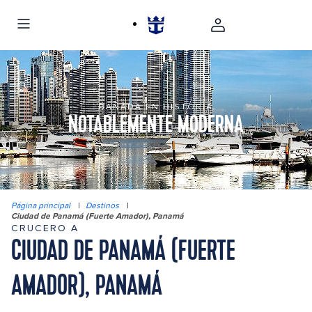
BAÑADA EN HISTORIA
NOTABLEMENTE MODERNA
Página principal
|
Destinos
|
Ciudad de Panamá (Fuerte Amador), Panamá
CRUCERO A
CIUDAD DE PANAMÁ (FUERTE
AMADOR), PANAMÁ