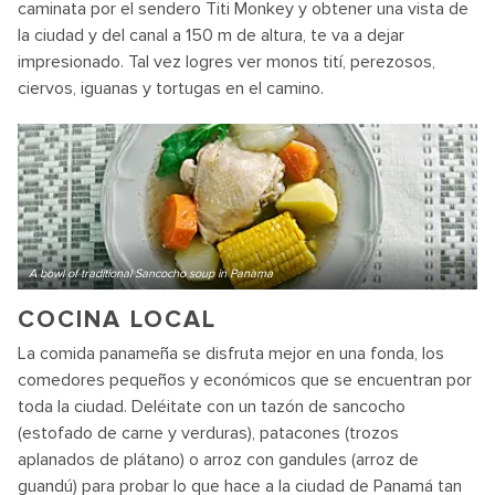
caminata por el sendero Titi Monkey y obtener una vista de
la ciudad y del canal a 150 m de altura, te va a dejar
impresionado. Tal vez logres ver monos tití, perezosos,
ciervos, iguanas y tortugas en el camino.
A bowl of traditional Sancocho soup in Panama
COCINA LOCAL
La comida panameña se disfruta mejor en una fonda, los
comedores pequeños y económicos que se encuentran por
toda la ciudad. Deléitate con un tazón de sancocho
(estofado de carne y verduras), patacones (trozos
aplanados de plátano) o arroz con gandules (arroz de
guandú) para probar lo que hace a la ciudad de Panamá tan