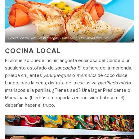
Grilled Lobster with Fresh Mangos, Punta Cana, Dominican Republic
COCINA LOCAL
El almuerzo puede incluir langosta espinosa del Caribe o un
suculento estofado de
sancocho
. Si es hora de la merienda,
prueba crujientes
yaniqueques
o
memelos
de coco dulce.
Luego, para la cena, disfruta de la exclusiva
parrillada mixta
(mariscos a la parrilla). ¿Tienes sed? Una lager Presidente o
Mamajuana (hierbas empapadas en ron, vino tinto y miel)
deberían hacer el truco.