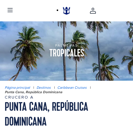
PALMERAS
TROPICALES
Página principal
|
Destinos
|
Caribbean Cruises
|
Punta Cana, República Dominicana
CRUCERO A
PUNTA CANA, REPÚBLICA
DOMINICANA