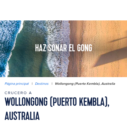
HAZ SONAR EL GONG
Página principal
|
Destinos
|
Wollongong (Puerto Kembla), Australia
CRUCERO A
WOLLONGONG (PUERTO KEMBLA),
AUSTRALIA