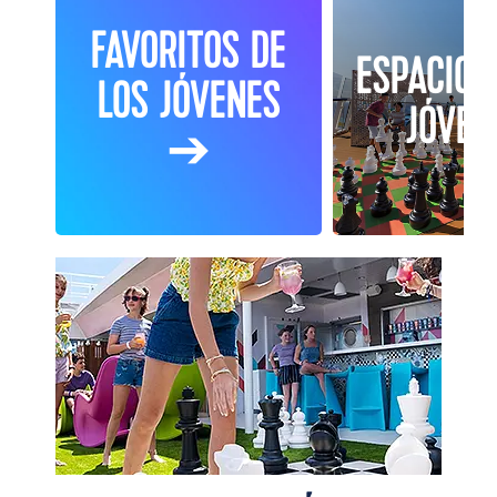
FAVORITOS DE
ESPACIOS
LOS JÓVENES
JÓVEN
➔
Wonder of the Seas Teens Enjoying Social 100