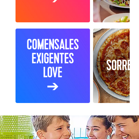
COMENSALES
EXIGENTES
SORREN
LOVE
➔
icon of the seas surfside waters edge pool kids with lemon
juices