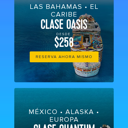
LAS BAHAMAS • EL
CARIBE
CLASE OASIS
DESDE
$258
RESERVA AHORA MISMO
MÉXICO • ALASKA •
EUROPA