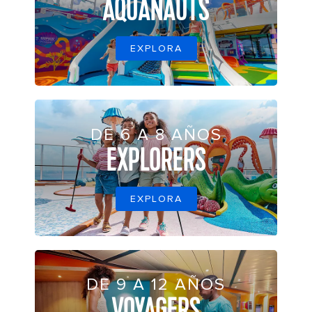
AQUANAUTS
EXPLORA
DE 6 A 8 AÑOS
EXPLORERS
EXPLORA
DE 9 A 12 AÑOS
VOYAGERS