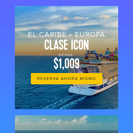
EL CARIBE • EUROPA
CLASE ICON
DESDE
$1,009
RESERVA AHORA MISMO