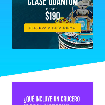
CLASE QUANTUM
DESDE
$190
RESERVA AHORA MISMO
¿QUÉ INCLUYE UN CRUCERO