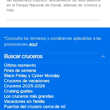
del Wilderness Express, avistamiento de vida silvestre
en el Parque Nacional de Denali, además de s’mores y
más.
*Consulte los términos y condiciones aplicables a las
promociones
aquí
.
Buscar cruceros
Último momento
Fines de semana
Black Friday y Cyber Monday
Cruceros de vacaciones
Cruceros 2025-2026
Cruising guides
Los cruceros más grandes
Vacaciones en familia
Puertos del crucero cerca de mí