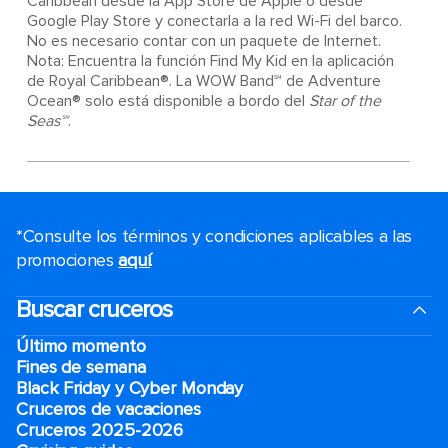
Caribbean desde la App Store de Apple o desde
Google Play Store y conectarla a la red Wi-Fi del barco.
No es necesario contar con un paquete de Internet.
Nota: Encuentra la función Find My Kid en la aplicación
de Royal Caribbean®. La WOW Band℠ de Adventure
Ocean® solo está disponible a bordo del
Star of the
Seas℠
.
*Consulte los términos y condiciones aplicables a las
promociones
aquí
.
Buscar cruceros
Último momento
Fines de semana
Black Friday y Cyber Monday
Cruceros de vacaciones
Cruceros 2025-2026