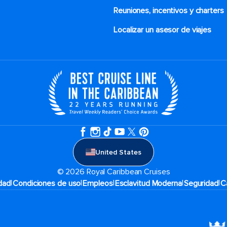
Reuniones, incentivos y charters​
Localizar un asesor de viajes
United States
© 2026 Royal Caribbean Cruises
|
|
|
|
|
idad
Condiciones de uso
Empleos
Esclavitud Moderna
Seguridad
C