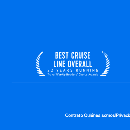
|
|
Contrato
Quiénes somos
Privac