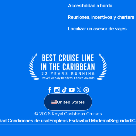
Accesibilidad a bordo
Reuniones, incentivos y charters​
Localizar un asesor de viajes
United States
© 2026 Royal Caribbean Cruises
|
|
|
|
|
idad
Condiciones de uso
Empleos
Esclavitud Moderna
Seguridad
C