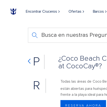
Encontrar Cruceros
Ofertas
Barcos
Busca en nuestras Pregun
¿Coco Beach Cl
P
at CocoCay®?
R
Todas las áreas de Coco Beac
están abiertas para huésped
frente a la playa ideal par
RESERVA AHORA