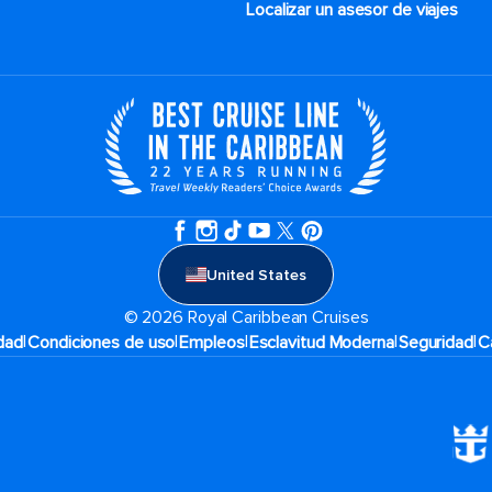
Localizar un asesor de viajes
United States
© 2026 Royal Caribbean Cruises
|
|
|
|
|
idad
Condiciones de uso
Empleos
Esclavitud Moderna
Seguridad
C