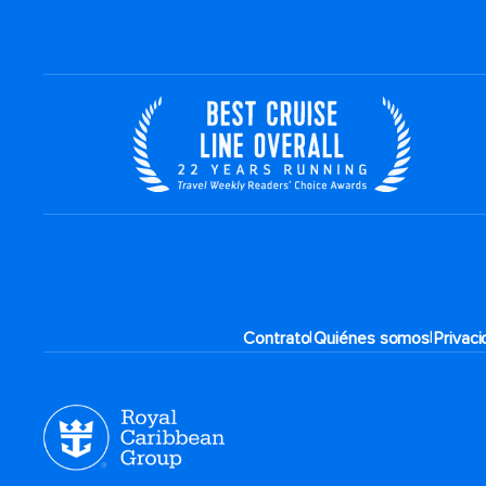
|
|
Contrato
Quiénes somos
Privac