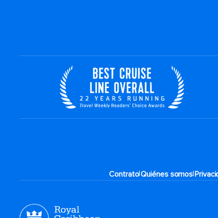
|
|
Contrato
Quiénes somos
Privac