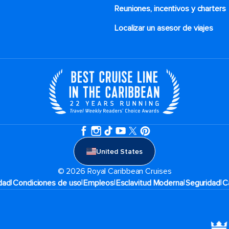
Reuniones, incentivos y charters​
Localizar un asesor de viajes
United States
© 2026 Royal Caribbean Cruises
|
|
|
|
|
idad
Condiciones de uso
Empleos
Esclavitud Moderna
Seguridad
C